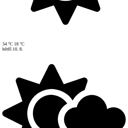
34 °C
18 °C
hétfő
10. 8.