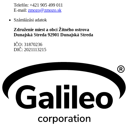
Telefón: +421 905 499 011
E-mail:
zmozo@zmozo.sk
Számlázási adatok
Združenie miest a obcí Žitného ostrova
Dunajská Streda 92901 Dunajská Streda
IČO: 31870236
DIČ: 2021113215