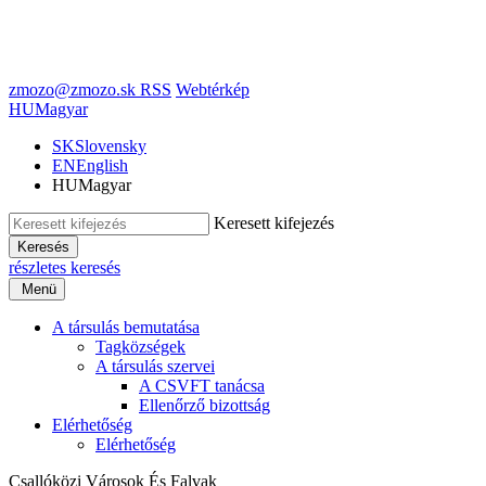
zmozo@zmozo.sk
RSS
Webtérkép
HU
Magyar
SK
Slovensky
EN
English
HU
Magyar
Keresett kifejezés
Keresés
részletes keresés
Menü
A társulás bemutatása
Tagközségek
A társulás szervei
A CSVFT tanácsa
Ellenőrző bizottság
Elérhetőség
Elérhetőség
Csallóközi Városok És Falvak