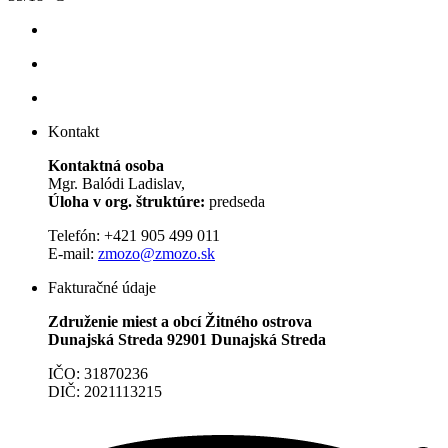
Kontakt
Kontaktná osoba
Mgr. Balódi Ladislav,
Úloha v org. štruktúre:
predseda
Telefón: +421 905 499 011
E-mail:
zmozo@zmozo.sk
Fakturačné údaje
Združenie miest a obcí Žitného ostrova
Dunajská Streda 92901 Dunajská Streda
IČO: 31870236
DIČ: 2021113215