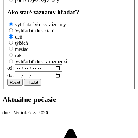
podľa najväčšej zhody
Ako staré záznamy hľadať?
vyhľadať všetky záznamy
Vyhľadať dok. staré:
deň
týždeň
mesiac
rok
Vyhľadať dok. v rozmedzí:
od:
do:
Reset
Hľadať
Aktuálne počasie
dnes, štvrtok 6. 8. 2026