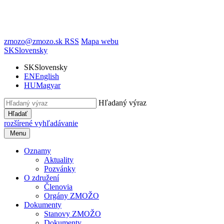
zmozo@zmozo.sk
RSS
Mapa webu
SK
Slovensky
SK
Slovensky
EN
English
HU
Magyar
Hľadaný výraz
Hľadať
rozšírené vyhľadávanie
Menu
Oznamy
Aktuality
Pozvánky
O združení
Členovia
Orgány ZMOŽO
Dokumenty
Stanovy ZMOŽO
Dokumenty