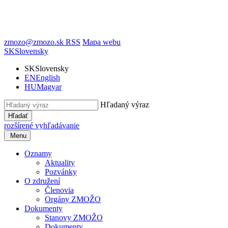
zmozo@zmozo.sk
RSS
Mapa webu
SK
Slovensky
SK
Slovensky
EN
English
HU
Magyar
Hľadaný výraz
Hľadať
rozšírené vyhľadávanie
Menu
Oznamy
Aktuality
Pozvánky
O združení
Členovia
Orgány ZMOŽO
Dokumenty
Stanovy ZMOŽO
Dokumenty