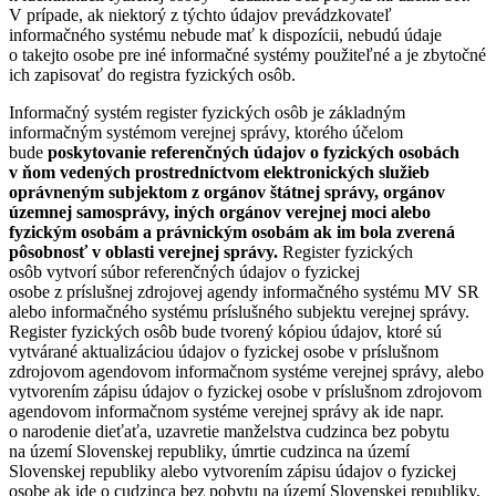
V prípade, ak niektorý z týchto údajov prevádzkovateľ
informačného systému nebude mať k dispozícii, nebudú údaje
o takejto osobe pre iné informačné systémy použiteľné a je zbytočné
ich zapisovať do registra fyzických osôb.
Informačný systém register fyzických osôb je základným
informačným systémom verejnej správy, ktorého účelom
bude
poskytovanie referenčných údajov o fyzických osobách
v ňom vedených prostredníctvom elektronických služieb
oprávneným subjektom z orgánov štátnej správy, orgánov
územnej samosprávy, iných orgánov verejnej moci alebo
fyzickým osobám a právnickým osobám ak im bola zverená
pôsobnosť v oblasti verejnej správy.
Register fyzických
osôb vytvorí súbor referenčných údajov o fyzickej
osobe z príslušnej zdrojovej agendy informačného systému MV SR
alebo informačného systému príslušného subjektu verejnej správy.
Register fyzických osôb bude tvorený kópiou údajov, ktoré sú
vytvárané aktualizáciou údajov o fyzickej osobe v príslušnom
zdrojovom agendovom informačnom systéme verejnej správy, alebo
vytvorením zápisu údajov o fyzickej osobe v príslušnom zdrojovom
agendovom informačnom systéme verejnej správy ak ide napr.
o narodenie dieťaťa, uzavretie manželstva cudzinca bez pobytu
na území Slovenskej republiky, úmrtie cudzinca na území
Slovenskej republiky alebo vytvorením zápisu údajov o fyzickej
osobe ak ide o cudzinca bez pobytu na území Slovenskej republiky,