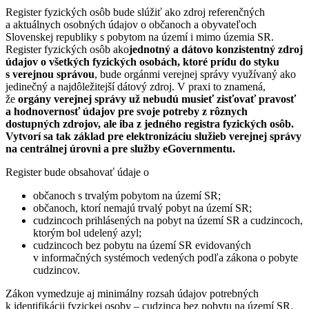
Register fyzických osôb bude slúžiť ako zdroj referenčných
a aktuálnych osobných údajov o občanoch a obyvateľoch
Slovenskej republiky s pobytom na území i mimo územia SR.
Register fyzických osôb ako
jednotný a dátovo konzistentný zdroj
údajov o všetkých fyzických osobách, ktoré prídu do styku
s verejnou správou
, bude orgánmi verejnej správy využívaný ako
jedinečný a najdôležitejší dátový zdroj. V praxi to znamená,
že
orgány verejnej správy už nebudú musieť zisťovať pravosť
a hodnovernosť údajov pre svoje potreby z rôznych
dostupných zdrojov, ale iba z jedného registra fyzických osôb.
Vytvorí sa tak základ pre elektronizáciu služieb verejnej správy
na centrálnej úrovni a pre služby eGovernmentu.
Register bude obsahovať údaje o
občanoch s trvalým pobytom na území SR;
občanoch, ktorí nemajú trvalý pobyt na území SR;
cudzincoch prihlásených na pobyt na území SR a cudzincoch,
ktorým bol udelený azyl;
cudzincoch bez pobytu na území SR evidovaných
v informačných systémoch vedených podľa zákona o pobyte
cudzincov.
Zákon vymedzuje aj minimálny rozsah údajov potrebných
k identifikácii fyzickej osoby – cudzinca bez pobytu na území SR.