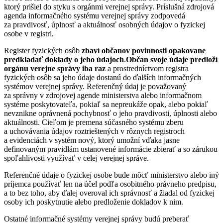
ktorý prišiel do styku s orgánmi verejnej správy. Príslušná zdrojová
agenda informačného systému verejnej správy zodpovedá
za pravdivosť, úplnosť a aktuálnosť osobných údajov o fyzickej
osobe v registri.
Register fyzických osôb
zbaví občanov povinnosti opakovane
predkladať doklady o jeho údajoch
.
Občan svoje údaje predloží
orgánu verejne správy iba raz
a prostredníctvom registra
fyzických osôb sa jeho údaje dostanú do ďalších informačných
systémov verejnej správy. Referenčný údaj je považovaný
za správny v zdrojovej agende ministerstva alebo informačnom
systéme poskytovateľa, pokiaľ sa nepreukáže opak, alebo pokiaľ
nevznikne oprávnená pochybnosť o jeho pravdivosti, úplnosti alebo
aktuálnosti. Cieľom je premena súčasného systému zberu
a uchovávania údajov roztrieštených v rôznych registroch
a evidenciách v systém nový, ktorý umožní vďaka jasne
definovaným pravidlám ustanovené informácie zbierať a so zárukou
spoľahlivosti využívať v celej verejnej správe.
Referenčné údaje o fyzickej osobe bude môcť ministerstvo alebo iný
príjemca používať len na účel podľa osobitného právneho predpisu,
a to bez toho, aby ďalej overoval ich správnosť a žiadal od fyzickej
osoby ich poskytnutie alebo predloženie dokladov k nim.
Ostatné informačné systémy verejnej správy budú preberať