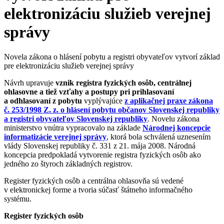
elektronizáciu služieb verejnej
správy
Novela zákona o hlásení pobytu a registri obyvateľov vytvorí základ
pre elektronizáciu služieb verejnej správy
Návrh upravuje
vznik registra fyzických osôb, centrálnej
ohlasovne a tiež vzťahy a postupy pri prihlasovaní
a odhlasovaní z pobytu
vyplývajúce
z aplikačnej praxe zákona
č. 253/1998 Z. z. o hlásení pobytu občanov Slovenskej republiky
a registri obyvateľov Slovenskej republiky
. Novelu zákona
ministerstvo vnútra vypracovalo na základe
Národnej koncepcie
informatizácie verejnej správy
, ktorá bola schválená uznesením
vlády Slovenskej republiky č. 331 z 21. mája 2008. Národná
koncepcia predpokladá vytvorenie registra fyzických osôb ako
jedného zo štyroch základných registrov.
Register fyzických osôb a centrálna ohlasovňa sú vedené
v elektronickej forme a tvoria súčasť štátneho informačného
systému.
Register fyzických osôb