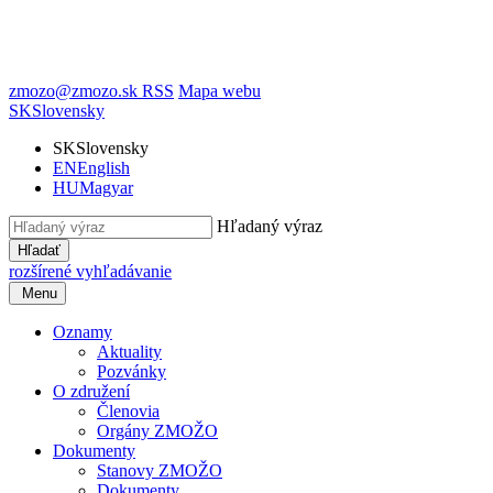
zmozo@zmozo.sk
RSS
Mapa webu
SK
Slovensky
SK
Slovensky
EN
English
HU
Magyar
Hľadaný výraz
Hľadať
rozšírené vyhľadávanie
Menu
Oznamy
Aktuality
Pozvánky
O združení
Členovia
Orgány ZMOŽO
Dokumenty
Stanovy ZMOŽO
Dokumenty