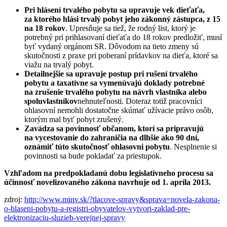
Pri hlásení trvalého pobytu sa upravuje vek dieťaťa,
za ktorého hlási trvalý pobyt jeho zákonný zástupca, z 15
na 18 rokov
. Upresňuje sa tiež, že rodný list, ktorý je
potrebný pri prihlasovaní dieťaťa do 18 rokov predložiť, musí
byť vydaný orgánom SR. Dôvodom na tieto zmeny sú
skutočnosti z praxe pri poberaní prídavkov na dieťa, ktoré sa
viažu na trvalý pobyt.
Detailnejšie sa upravuje postup pri rušení trvalého
pobytu a taxatívne sa vymenúvajú doklady potrebné
na zrušenie trvalého pobytu na návrh vlastníka alebo
spoluvlastníkov
nehnuteľnosti. Doteraz totiž pracovníci
ohlasovní nemohli dostatočne skúmať užívacie právo osôb,
ktorým mal byť pobyt zrušený.
Zavádza sa povinnosť občanom, ktorí sa pripravujú
na vycestovanie do zahraničia na dlhšie ako 90 dní,
oznámiť túto skutočnosť ohlasovni pobytu
. Nesplnenie si
povinnosti sa bude pokladať za priestupok.
Vzhľadom na predpokladanú dobu legislatívneho procesu sa
účinnosť novelizovaného zákona navrhuje od 1. apríla 2013.
zdroj:
http://www.minv.sk/?tlacove-spravy&sprava=novela-zakona-
o-hlaseni-pobytu-a-registri-obyvatelov-vytvori-zaklad-pre-
elektronizaciu-sluzieb-verejnej-spravy