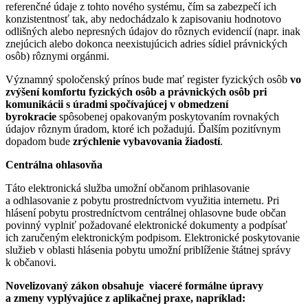
referenčné údaje z tohto nového systému, čím sa zabezpečí ich
konzistentnosť tak, aby nedochádzalo k zapisovaniu hodnotovo
odlišných alebo nepresných údajov do rôznych evidencií (napr. inak
znejúcich alebo dokonca neexistujúcich adries sídiel právnických
osôb) rôznymi orgánmi.
Významný spoločenský prínos bude mať register fyzických osôb
vo
zvýšení komfortu fyzických osôb a právnických osôb pri
komunikácii s úradmi spočívajúcej v obmedzení
byrokracie
spôsobenej opakovaným poskytovaním rovnakých
údajov rôznym úradom, ktoré ich požadujú. Ďalším pozitívnym
dopadom bude
zrýchlenie vybavovania žiadostí
.
Centrálna ohlasovňa
Táto elektronická služba umožní občanom prihlasovanie
a odhlasovanie z pobytu prostredníctvom využitia internetu. Pri
hlásení pobytu prostredníctvom centrálnej ohlasovne bude občan
povinný vyplniť požadované elektronické dokumenty a podpísať
ich zaručeným elektronickým podpisom. Elektronické poskytovanie
služieb v oblasti hlásenia pobytu umožní priblíženie štátnej správy
k občanovi.
Novelizovaný zákon obsahuje viaceré formálne úpravy
a zmeny vyplývajúce z aplikačnej praxe, napríklad: