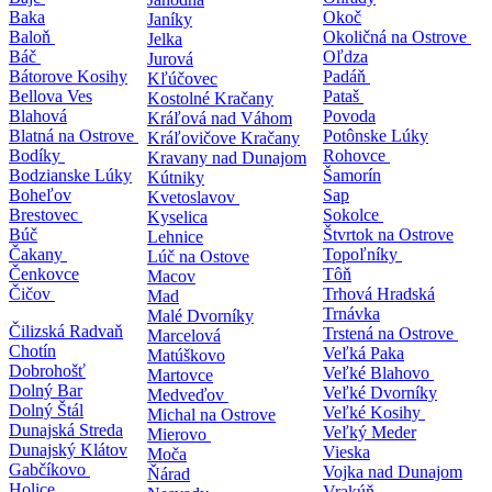
Baka
Okoč
Janíky
Baloň
Okoličná na Ostrove
Jelka
Báč
Oľdza
Jurová
Bátorove Kosihy
Padáň
Kľúčovec
Bellova Ve
s
Pataš
Kostolné Kračany
Blahová
Povoda
Kráľová nad Váhom
Blatná na Ostrove
Potônske Lúky
Kráľovičove Kračany
Bodíky
Rohovce
Kravany nad Dunajom
Bodzianske Lúky
Šamorín
Kútniky
Boheľov
Sap
Kvetoslavov
Brestovec
Sokolce
Kyselica
Búč
Štvrtok na Ostrove
Lehnice
Čakany
Topoľníky
Lúč na Ostove
Čenkovce
Tôň
Macov
Čičov
Trhová Hradská
Mad
Trnávka
Malé Dvorníky
Čilizská Radvaň
Trstená na Ostrove
Marcelová
Chotín
Veľká Paka
Matúškovo
Dobrohošť
Veľké Blahovo
Martovce
Dolný Bar
Veľké Dvorníky
Medveďov
Dolný Štál
Veľké Kosihy
Michal na Ostrove
Dunajská Streda
Veľký Meder
Mierovo
Dunajský Klátov
Vieska
Moča
Gabčíkovo
Vojka nad Dunajom
Ňárad
Holice
Vrakúň