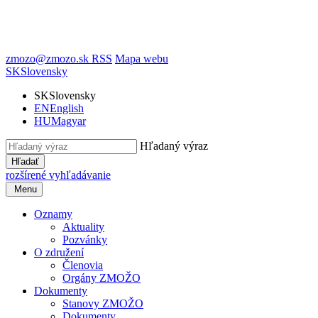
zmozo@zmozo.sk
RSS
Mapa webu
SK
Slovensky
SK
Slovensky
EN
English
HU
Magyar
Hľadaný výraz
Hľadať
rozšírené vyhľadávanie
Menu
Oznamy
Aktuality
Pozvánky
O združení
Členovia
Orgány ZMOŽO
Dokumenty
Stanovy ZMOŽO
Dokumenty