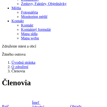
Zmluvy, Faktúry, Objednávky
Média
Fotogaléria
Monitoring médií
Kontakt
Kontakt
Kontaktný formulár
Mapa sídla
Mapa webu
Združenie miest a obcí
Žitného ostrova
Úvodná stránka
O združení
Členovia
Členovia
Ímeľ
Bajč
Ohrady
J
ahodná