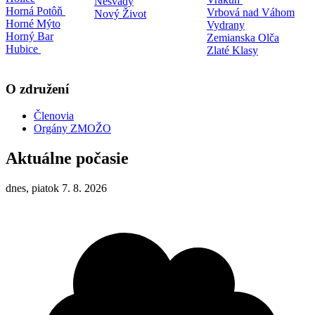
Nesvady
Horná Potôň
Vrbová nad Váhom
Nový Život
Horné Mýto
Vydrany
Horný Bar
Zemianska Olča
Hubice
Zlaté Klasy
O združení
Členovia
Orgány ZMOŽO
Aktuálne počasie
dnes, piatok 7. 8. 2026