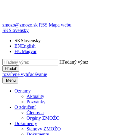
zmozo@zmozo.sk
RSS
Mapa webu
SK
Slovensky
SK
Slovensky
EN
English
HU
Magyar
Hľadaný výraz
Hľadať
rozšírené vyhľadávanie
Menu
Oznamy
Aktuality
Pozvánky
O združení
Členovia
Orgány ZMOŽO
Dokumenty
Stanovy ZMOŽO
Dokumenty