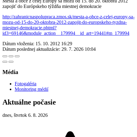
Mestá a obce z celej Európy sa môžu od 15. do 20. októbra 2012
zapojiť do Európskeho týždňa miestnej demokracie
http://zahranicnaspolupraca.zmos.sk/mesta-a-obce-z-celej-europy-sa-
mozu-od-15-do-20-oktobra-2012-zapojit-do-europskeho-tyzdna-
miestnej-demokracie.phtml?
id3=69146&module_action__179994__id_art=19441#m_179994
Dátum vloženia:
15. 10. 2012 16:29
Dátum poslednej aktualizácie:
29. 7. 2026 10:04
Média
Fotogaléria
Monitoring médií
Aktuálne počasie
dnes, štvrtok 6. 8. 2026