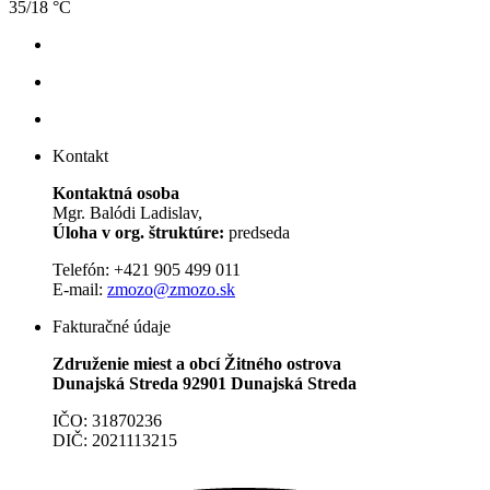
35/18 °C
Kontakt
Kontaktná osoba
Mgr. Balódi Ladislav,
Úloha v org. štruktúre:
predseda
Telefón: +421 905 499 011
E-mail:
zmozo@zmozo.sk
Fakturačné údaje
Združenie miest a obcí Žitného ostrova
Dunajská Streda 92901 Dunajská Streda
IČO: 31870236
DIČ: 2021113215